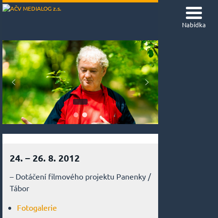
Nabídka
24. – 26. 8. 2012
– Dotáčení filmového projektu Panenky /
Tábor
Fotogalerie